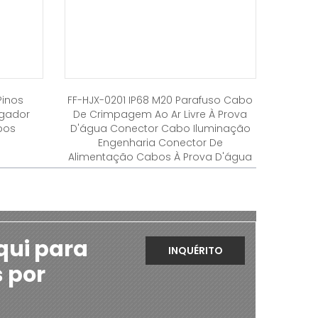
Pinos
FF-HJX-0201 IP68 M20 Parafuso Cabo
egador
De Crimpagem Ao Ar Livre À Prova
bos
D'água Conector Cabo Iluminação
Engenharia Conector De
Alimentação Cabos À Prova D'água
qui para
INQUÉRITO
s por