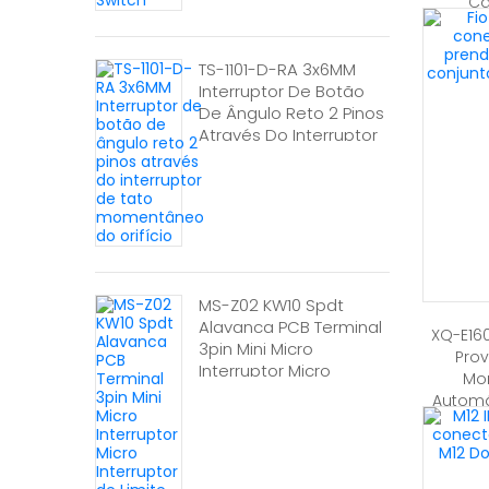
Ca
TS-1101-D-RA 3x6MM
Interruptor De Botão
De Ângulo Reto 2 Pinos
Através Do Interruptor
De Tato Momentâneo
Do Orifício
MS-Z02 KW10 Spdt
Alavanca PCB Terminal
XQ-E160
3pin Mini Micro
Prov
Interruptor Micro
Mo
Interruptor De Limite
Automá