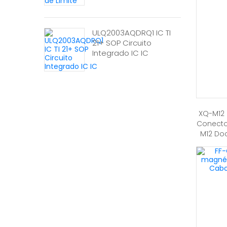
ULQ2003AQDRQ1 IC TI
21+ SOP Circuito
Integrado IC IC
XQ-M12 
Conecto
M12 Do