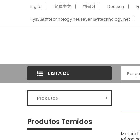
Inglês
简体中文
한국어
Deutsch
F
jys33@fftechnology.net
,
seven@fftechnology.net
LISTA DE
CATEGORIAS
Produtos
>
Produtos Temidos
Material
Névoa sa