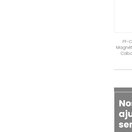
FF-
Magnét
Cabo
No
aj
se