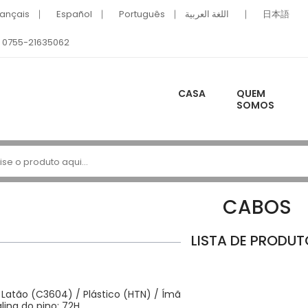
rançais
Español
Português
اللغة العربية
日本語
0755-21635062
CASA
QUEM
SOMOS
CABOS
LISTA DE PRODUT
: Latão (C3604) / Plástico (HTN) / Ímã
lina do pino: 72H