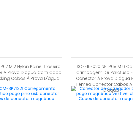
IP67 M12 Nylon Painel Traseiro
XQ-E16-0201NP IP68 M16 C
r À Prova D'água Com Cabo
Crimpagem De Parafuso E
cking Cabos À Prova D'água
Conector À Prova D'água
Fêmea Conector Cabos À
D'água