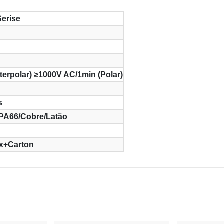
Serise
terpolar) ≥1000V AC/1min (Polar)
s
A66/Cobre/Latão
x+Carton