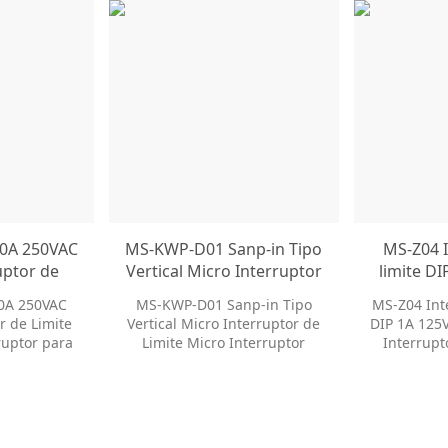
0A 250VAC
MS-KWP-D01 Sanp-in Tipo
MS-Z04 I
uptor de
Vertical Micro Interruptor
limite D
 Micro
de Limite Micro
250V Mic
0A 250VAC
MS-KWP-D01 Sanp-in Tipo
MS-Z04 Inte
r para
Interruptor
com
r de Limite
Vertical Micro Interruptor de
DIP 1A 125
sticos
ruptor para
Limite Micro Interruptor
Interrupt
sticos