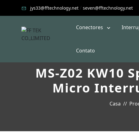
/
jys33@fftechnology.net
seven@fftechnology.net
Conectores
Interr
Contato
MS-Z02 KW10 Sp
Micro Interr
Casa
Pro