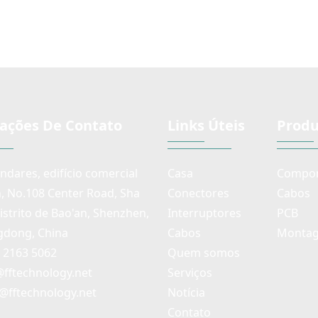
ações De Contato
Links Úteis
Produ
andares, edifício comercial
Casa
Compon
n, No.108 Center Road, Sha
Conectores
Cabos
distrito de Bao'an, Shenzhen,
Interruptores
PCB
dong, China
Cabos
Montag
) 2163 5062
Quem somos
@fftechnology.net
Serviços
@fftechnology.net
Notícia
Contato