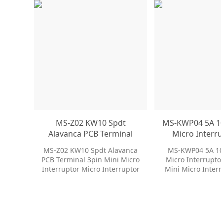
MS-Z02 KW10 Spdt
MS-KWP04 5A 1
Alavanca PCB Terminal
Micro Interr
3pin Mini Micro
Limite Mini
MS-Z02 KW10 Spdt Alavanca
MS-KWP04 5A 1
Interruptor Micro
Interrupto
PCB Terminal 3pin Mini Micro
Micro Interrupto
Interruptor de Limite
Eletrodomé
Interruptor Micro Interruptor
Mini Micro Inter
de Limite
Eletrodomé