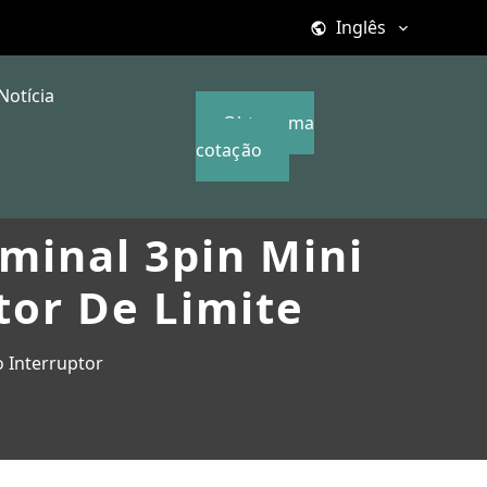
Inglês
Notícia
Obter uma
cotação
minal 3pin Mini
tor De Limite
 Interruptor