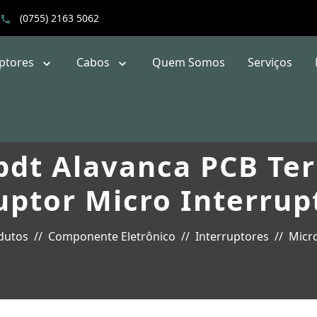
(0755) 2163 5062
uptores
Cabos
Quem Somos
Serviços
dt Alavanca PCB Ter
uptor Micro Interrup
dutos
Componente Eletrônico
Interruptores
Micro