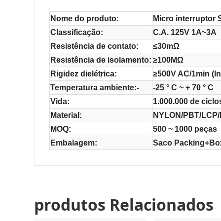
Nome do produto:
Micro interruptor 
Classificação:
C.A. 125V 1A~3A
Resistência de contato:
≤30mΩ
Resistência de isolamento:
≥100MΩ
Rigidez dielétrica:
≥500V AC/1min (In
Temperatura ambiente:-
-25 ° C ~ + 70 ° C
Vida:
1.000.000 de ciclo
Material:
NYLON/PBT/LCP/P
MOQ:
500 ~ 1000 peças
Embalagem:
Saco Packing+Bo
produtos Relacionados