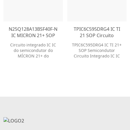
N25Q128A13BSF40F-N
TPIC6C595DRG4 IC TI
IC MICRON 21+ SOP
21 SOP Circuito
Circuito Integrado IC
Integrado IC IC
Circuito integrado IC IC
TPIC6C595DRG4 IC TI 21+
IC
do semicondutor do
SOP Semicondutor
MÍCRON 21+ do
Circuito Integrado IC IC
SOLDADO de
N25Q128A13BSF40F-N IC
IC