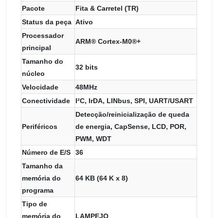
Pacote
Fita & Carretel (TR)
Status da peça
Ativo
Processador
ARM® Cortex-M0®+
principal
Tamanho do
32 bits
núcleo
Velocidade
48MHz
Conectividade
I²C, IrDA, LINbus, SPI, UART/USART
Detecção/reinicialização de queda
Periféricos
de energia, CapSense, LCD, POR,
PWM, WDT
Número de E/S
36
Tamanho da
memória do
64 KB (64 K x 8)
programa
Tipo de
memória do
LAMPEJO