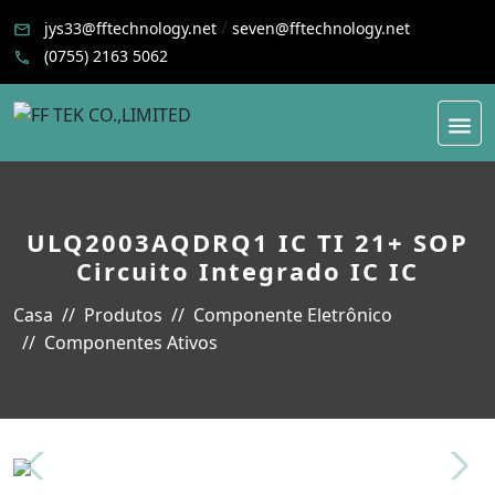
/
jys33@fftechnology.net
seven@fftechnology.net
(0755) 2163 5062
ULQ2003AQDRQ1 IC TI 21+ SOP
Circuito Integrado IC IC
Casa
Produtos
Componente Eletrônico
Componentes Ativos