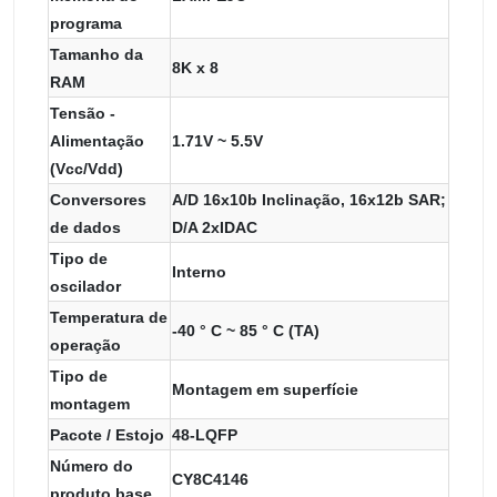
programa
Tamanho da
8K x 8
RAM
Tensão -
Alimentação
1.71V ~ 5.5V
(Vcc/Vdd)
Conversores
A/D 16x10b Inclinação, 16x12b SAR;
de dados
D/A 2xIDAC
Tipo de
Interno
oscilador
Temperatura de
-40 ° C ~ 85 ° C (TA)
operação
Tipo de
Montagem em superfície
montagem
Pacote / Estojo
48-LQFP
Número do
CY8C4146
produto base