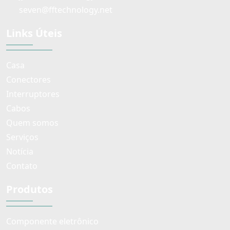
seven@fftechnology.net
Links Úteis
Casa
Conectores
Interruptores
Cabos
Quem somos
Serviços
Notícia
Contato
Produtos
Componente eletrônico