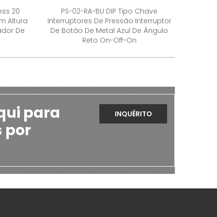
ess 20
PS-02-RA-BU DIP Tipo Chave
mm Altura
Interruptores De Pressão Interruptor
cador De
De Botão De Metal Azul De Ângulo
Reto On-Off-On
qui para
INQUÉRITO
s por