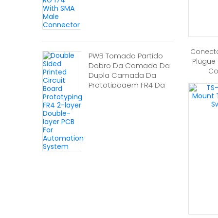
Conect
PWB Tomado Partido
Plugue
Dobro Da Camada Da
Co
Dupla Camada Da
Prototipagem FR4 Da
Placa De Circuito
Impresso FR4 Para O
Sistema Da
Automatização