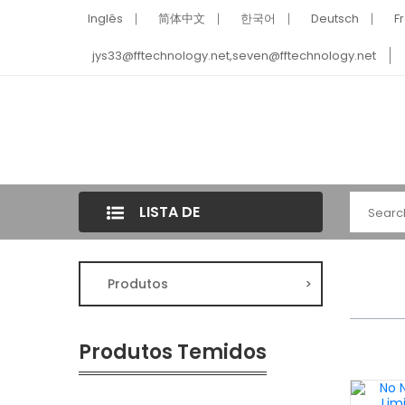
Inglês
简体中文
한국어
Deutsch
F
jys33@fftechnology.net
,
seven@fftechnology.net
LISTA DE
CATEGORIAS
Produtos
>
Produtos Temidos