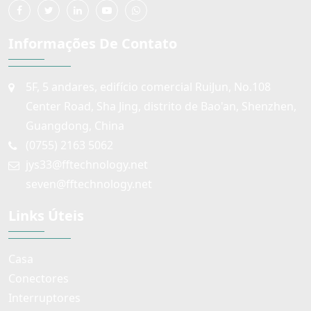
Informações De Contato
5F, 5 andares, edifício comercial RuiJun, No.108
Center Road, Sha Jing, distrito de Bao'an, Shenzhen,
Guangdong, China
(0755) 2163 5062
jys33@fftechnology.net
seven@fftechnology.net
Links Úteis
Casa
Conectores
Interruptores