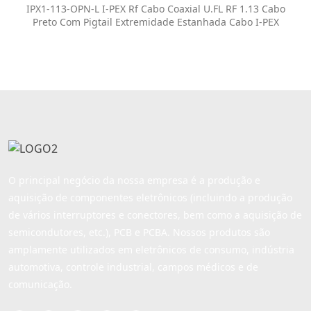
Cabo I-PEX
IPX1-113-OPN-L I-PEX Rf Cabo Coaxial U.FL RF 1.13 Cabo
Preto Com Pigtail Extremidade Estanhada Cabo I-PEX
O principal negócio da nossa empresa é a produção e
aquisição de componentes eletrônicos (incluindo a produção
de vários interruptores e conectores, bem como a aquisição de
semicondutores, etc.), PCB e PCBA. Nossos produtos são
amplamente utilizados em eletrônicos de consumo, indústria
automotiva, controle industrial, campos médicos e de
comunicação.