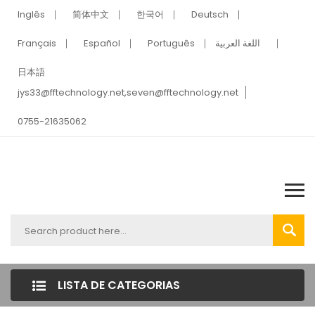
Inglês
简体中文
한국어
Deutsch
Français
Español
Português
اللغة العربية
日本語
jys33@fftechnology.net
,
seven@fftechnology.net
0755-21635062
LISTA DE CATEGORIAS