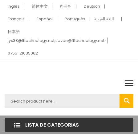
Inglês
简体中文
한국어
Deutsch
Français
Español
Português
اللغة العربية
日本語
jys33@fftechnology.net
,
seven@fftechnology.net
0755-21635062
LISTA DE CATEGORIAS