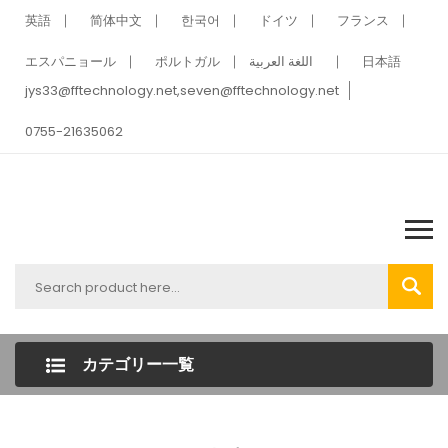
英語
简体中文
한국어
ドイツ
フランス
エスパニョール
ポルトガル
اللغة العربية
日本語
jys33@fftechnology.net
,
seven@fftechnology.net
0755-21635062
カテゴリー一覧