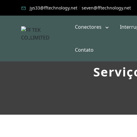
/
jys33@fftechnology.net
seven@fftechnology.net
Conectores
Interr
Contato
Serviç