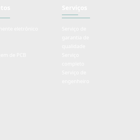
tos
Serviços
ente eletrônico
Serviço de
garantia de
qualidade
em de PCB
Serviço
completo
Serviço de
engenheiro