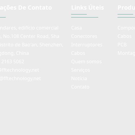
ações De Contato
Links Úteis
Produ
andares, edifício comercial
Casa
Compon
n, No.108 Center Road, Sha
Conectores
Cabos
distrito de Bao'an, Shenzhen,
Interruptores
PCB
dong, China
Cabos
Montag
) 2163 5062
Quem somos
@fftechnology.net
Serviços
@fftechnology.net
Notícia
Contato