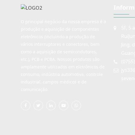
Inform
O principal negócio da nossa empresa é a
5F, 5 
produção e aquisição de componentes
RuiJu
eletrônicos (incluindo a produção de
Jing, 
vários interruptores e conectores, bem
como a aquisição de semicondutores,
Guang
etc.), PCB e PCBA. Nossos produtos são
(0755
amplamente utilizados em eletrônicos de
jys33
consumo, indústria automotiva, controle
seven
industrial, campos médicos e de
comunicação.