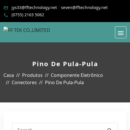
/
jys33@fftechnology.net
seven@fftechnology.net
(0755) 2163 5062
Pino De Pula-Pula
Casa
Produtos
Componente Eletrônico
Conectores
Pino De Pula-Pula