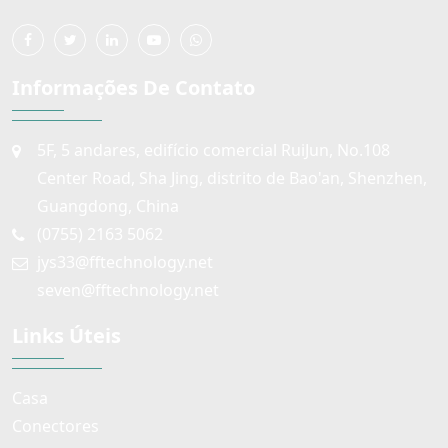
Informações De Contato
5F, 5 andares, edifício comercial RuiJun, No.108
Center Road, Sha Jing, distrito de Bao'an, Shenzhen,
Guangdong, China
(0755) 2163 5062
jys33@fftechnology.net
seven@fftechnology.net
Links Úteis
Casa
Conectores