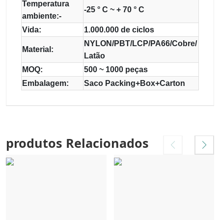
Temperatura
-25 ° C ~ + 70 ° C
ambiente:-
Vida:
1.000.000 de ciclos
NYLON/PBT/LCP/PA66/Cobre/
Material:
Latão
MOQ:
500 ~ 1000 peças
Embalagem:
Saco Packing+Box+Carton
produtos Relacionados