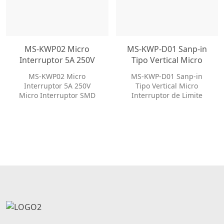
MS-KWP02 Micro
MS-KWP-D01 Sanp-in
Interruptor 5A 250V
Tipo Vertical Micro
Micro Interruptor
Interruptor de Limite
MS-KWP02 Micro
MS-KWP-D01 Sanp-in
SMD Micro
Micro Interruptor
Interruptor 5A 250V
Tipo Vertical Micro
Interruptor Miniatura
Micro Interruptor SMD
Interruptor de Limite
Alavanca Rolo Micro
Micro Interruptor
Micro Interruptor
Interruptor
Miniatura Alavanca Rolo
Micro Interruptor