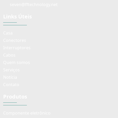
seven@fftechnology.net
Links Úteis
Casa
Conectores
Interruptores
Cabos
Quem somos
Serviços
Notícia
Contato
Produtos
Componente eletrônico