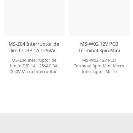
MS-Z04 Interruptor de
MS-W02 12V PCB
limite DIP 1A 125VAC
Terminal 3pin Mini
3A 250V Micro
Micro Interruptor
MS-Z04 Interruptor de
MS-W02 12V PCB
Interruptor com
Micro Interruptor de
limite DIP 1A 125VAC 3A
Terminal 3pin Mini Micro
alavanca
Limite
250V Micro Interruptor
Interruptor Micro
com alavanca
Interruptor de Limite