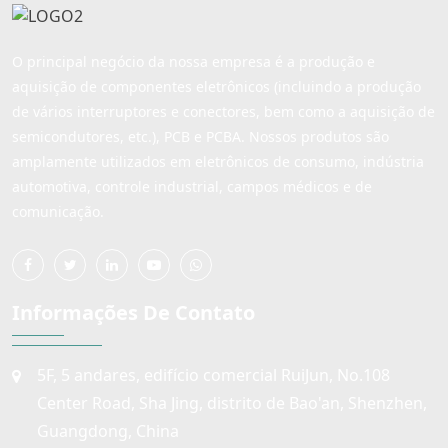
O principal negócio da nossa empresa é a produção e
aquisição de componentes eletrônicos (incluindo a produção
de vários interruptores e conectores, bem como a aquisição de
semicondutores, etc.), PCB e PCBA. Nossos produtos são
amplamente utilizados em eletrônicos de consumo, indústria
automotiva, controle industrial, campos médicos e de
comunicação.
Informações De Contato
5F, 5 andares, edifício comercial RuiJun, No.108
Center Road, Sha Jing, distrito de Bao'an, Shenzhen,
Guangdong, China