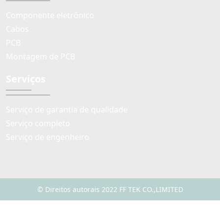
Componente eletrônico
Cabos
PCB
Montagem de PCB
Serviços
Serviço de garantia de qualidade
Serviço completo
Serviço de engenheiro
© Direitos autorais 2022 FF TEK CO.,LIMITED