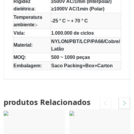
Rigidez
≥500V AC/1min (Interpolar)
dielétrica:
≥1000V AC/1min (Polar)
Temperatura
-25 ° C ~ + 70 ° C
ambiente:-
Vida:
1.000.000 de ciclos
NYLON/PBT/LCP/PA66/Cobre/
Material:
Latão
MOQ:
500 ~ 1000 peças
Embalagem:
Saco Packing+Box+Carton
produtos Relacionados