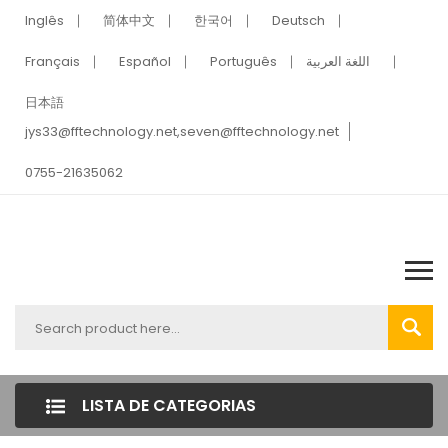
Inglês
简体中文
한국어
Deutsch
Français
Español
Português
اللغة العربية
日本語
jys33@fftechnology.net
,
seven@fftechnology.net
0755-21635062
LISTA DE CATEGORIAS