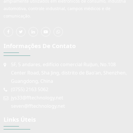
amplamente utilizados em eletrônicos de consumo, indústria
automotiva, controle industrial, campos médicos e de
comunicação.
Informações De Contato
5F, 5 andares, edifício comercial RuiJun, No.108
Center Road, Sha Jing, distrito de Bao'an, Shenzhen,
Guangdong, China
(0755) 2163 5062
jys33@fftechnology.net
seven@fftechnology.net
Links Úteis