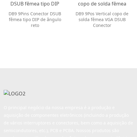
DSUB fêmea tipo DIP
copo de solda fêmea
de ângulo reto
VGA DSUB Conector
DB9 9Pins Conector DSUB
DB9 9Pos Vertical copo de
fêmea tipo DIP de ângulo
solda fêmea VGA DSUB
reto
Conector
O principal negócio da nossa empresa é a produção e
aquisição de componentes eletrônicos (incluindo a produção
de vários interruptores e conectores, bem como a aquisição de
semicondutores, etc.), PCB e PCBA. Nossos produtos são