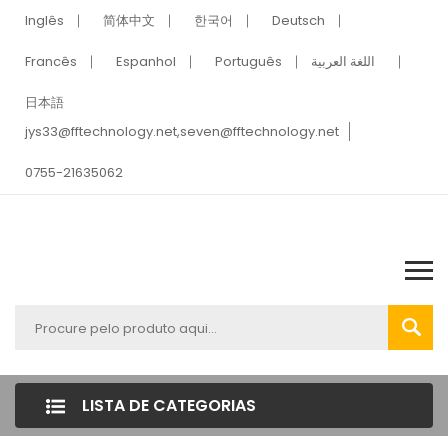
Inglês
简体中文
한국어
Deutsch
Francês
Espanhol
Português
اللغة العربية
日本語
jys33@fftechnology.net
,
seven@fftechnology.net
0755-21635062
LISTA DE CATEGORIAS