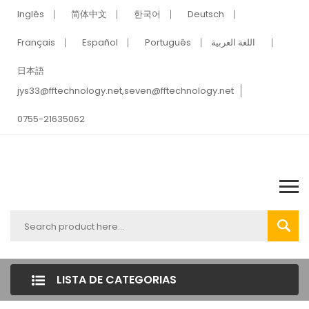
Inglês
简体中文
한국어
Deutsch
Français
Español
Português
اللغة العربية
日本語
jys33@fftechnology.net
,
seven@fftechnology.net
0755-21635062
LISTA DE CATEGORIAS