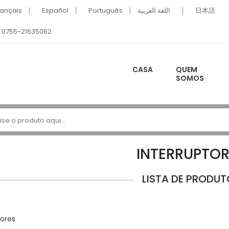
rançais
Español
Português
اللغة العربية
日本語
0755-21635062
CASA
QUEM
SOMOS
INTERRUPTO
LISTA DE PRODUT
tores