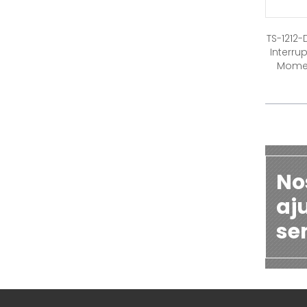
TS-1212-
Interrup
Momen
No
aj
se