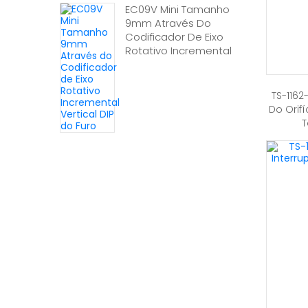
EC09V Mini Tamanho
9mm Através Do
Codificador De Eixo
Rotativo Incremental
Vertical DIP Do Furo
TS-1162
Do Orifí
T