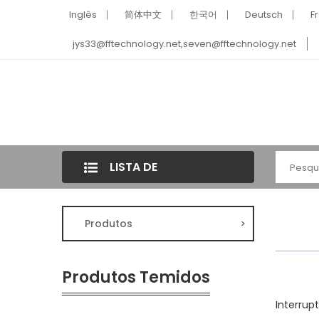
Inglês
简体中文
한국어
Deutsch
F
jys33@fftechnology.net
,
seven@fftechnology.net
LISTA DE
CATEGORIAS
Produtos
>
Produtos Temidos
Interrup