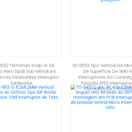
2D02 Terminais Snap-In De
SS-12D13 Tipo Vertical Da 
o Reto Dpdt Sub-Miniatura
De Superfície De SMD M
ptores Deslizantes Interruptor
Interruptores Da Corredi
Deslizante
Posição SPDT Interrupto
Corrediça De 2 Posiçõ