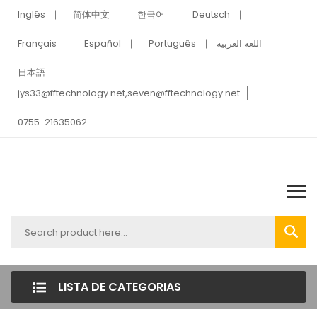
Inglês
简体中文
한국어
Deutsch
Français
Español
Português
اللغة العربية
日本語
jys33@fftechnology.net
,
seven@fftechnology.net
0755-21635062
LISTA DE CATEGORIAS