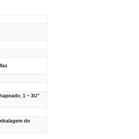
 Max
chapeado, 1 ~ 3U"
mbalagem do