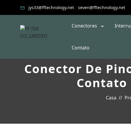
/
jys33@fftechnology.net
seven@fftechnology.net
Conectores
Interr
Contato
Conector De Pin
Contato
Casa
Pr