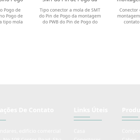
 mola tipo
montagem do PWB do Pin
de contat
no Pogo de
Tipo conector a mola de SMT
Conector 
2026
de Pogo do contato
P
no Pogo de
do Pin de Pogo da montagem
montagem 
PGP3115
a tipo mola
do PWB do Pin de Pogo do
contato
26
contato PGP3115
P
ações De Contato
Links Úteis
Produ
andares, edifício comercial
Casa
Compon
n, No.108 Center Road, Sha
Conectores
Cabos