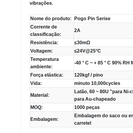
vibrações.
Nome do produto:
Pogo Pin Serise
Corrente de
2A
classificação:
Resistência:
≤30mΩ
Voltagem:
≤24V@25°C
Temperatura
-40 ° C ~ + 85 ° C 90% RH
ambiente:
Força elástica:
120kgf / pino
Vida:
minuto 10,000cycles
Latão, 60 ~ 80U "para Ni-
Material:
para Au-chapeado
MOQ:
1000 peças
Embalagem do saco ou e
Embalagem:
carretel