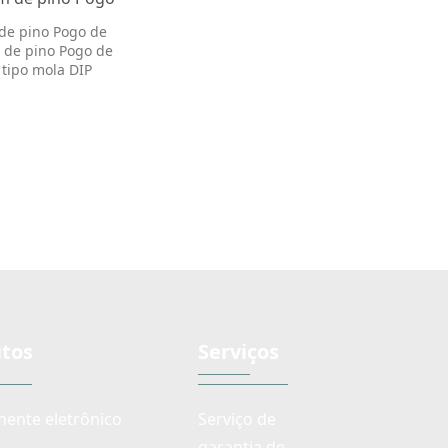
o tipo mola DIP
de pino Pogo de
GP2095
de pino Pogo de
 tipo mola DIP
GP2095
tos
Serviços
ente eletrônico
Serviço de
garantia de