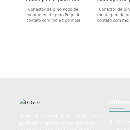
de contato com mola tipo
de contato com
Conector de pino Pogo de
Conector de pi
mola PGP2012
mola PGP
montagem de pino Pogo de
montagem de pi
contato com mola tipo mola
contato com mol
PGP2012
PGP20
Inform
O principal negócio da nossa empresa é a
5F, 5 
produção e aquisição de componentes
RuiJu