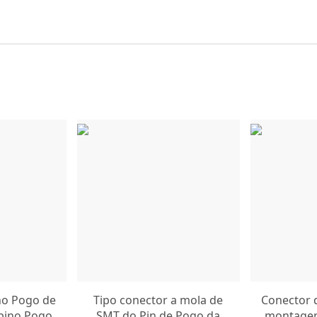
no Pogo de
Tipo conector a mola de
Conector 
pino Pogo
SMT do Pin de Pogo da
montagem