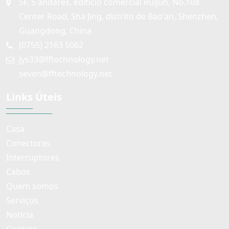
5F, 5 andares, edifício comercial RuiJun, No.108
Center Road, Sha Jing, distrito de Bao'an, Shenzhen,
Guangdong, China
(0755) 2163 5062
jys33@fftechnology.net
seven@fftechnology.net
Links Úteis
Casa
Conectores
Interruptores
Cabos
Quem somos
Serviços
Notícia