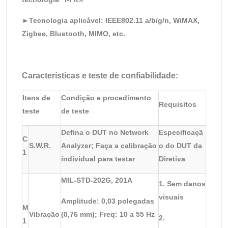
►Tecnologia aplicável: IEEE802.11 a/b/g/n, WiMAX,
Zigbee, Bluetooth, MIMO, etc.
Características e teste de confiabilidade:
Itens de
Condição e procedimento
Requisitos
teste
de teste
Defina o DUT no Network
Especificaçã
C
S.W.R.
Analyzer; Faça a calibração
o do DUT da
1
individual para testar
Diretiva
MIL-STD-202G, 201A
1. Sem danos
visuais
Amplitude: 0,03 polegadas
M
Vibração
(0,76 mm); Freq: 10 a 55 Hz
2.
1