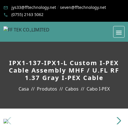
/
jys33@fftechnology.net
seven@fftechnology.net
(0755) 2163 5062
IPX1-137-IPX1-L Custom I-PEX
Cable Assembly MHF / U.FL RF
1.37 Gray I-PEX Cable
Casa
Produtos
Cabos
Cabo I-PEX