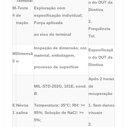
Terminal
o do DUT da
M
-
Teste
Exploração com
Diretiva
4
de
especificação individual;
2.
tração
Força aplicada
Frequência
ao eixo do terminal
Tol.
Inspeção de dimensão, cor,
Especificaçã
M
Dimensã
material, embalagem,
o do DUT da
5
o
Diretiva
processo de superfície
Após 2 horas
MIL-STD-202G, 101E, cond.
de
B
recuperação
E
Névoa
Temperatura: 35°C; RH: >=
1. Sem danos
1
salina
95%; Solução de NaCl: >=
visuais
5%;
2.