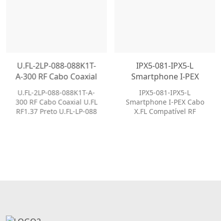
U.FL-2LP-088-088K1T-
IPX5-081-IPX5-L
A-300 RF Cabo Coaxial
Smartphone I-PEX
U.FL RF1.37 Preto U.FL-
Cabo X.FL Compatível
U.FL-2LP-088-088K1T-A-
IPX5-081-IPX5-L
LP-088 Compatível
RF Conjunto de Cabo
300 RF Cabo Coaxial U.FL
Smartphone I-PEX Cabo
com Cabo I-PEX
com Clipe de
RF1.37 Preto U.FL-LP-088
X.FL Compatível RF
Aterramento
Compatível com Cabo I-
Conjunto de Cabo com
PEX
Clipe de Aterramento