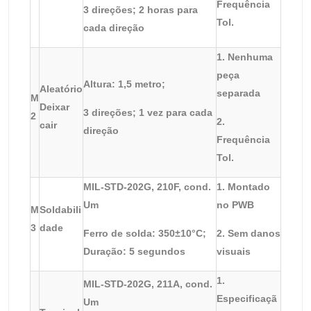
Frequência
3 direções; 2 horas para
Tol.
cada direção
1. Nenhuma
peça
Altura: 1,5 metro;
Aleatório
separada
M
Deixar
3 direções; 1 vez para cada
2
2.
cair
direção
Frequência
Tol.
MIL-STD-202G, 210F, cond.
1. Montado
Um
no PWB
M
Soldabili
3
dade
Ferro de solda: 350±10°C;
2. Sem danos
Duração: 5 segundos
visuais
1.
MIL-STD-202G, 211A, cond.
Especificaçã
Um