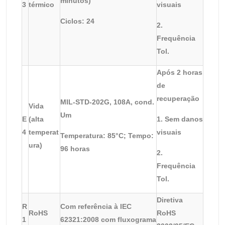
minutos)
3
térmico
visuais
Ciclos: 24
2.
Frequência
Tol.
Após 2 horas
de
recuperação
MIL-STD-202G, 108A, cond.
Vida
Um
E
(alta
1. Sem danos
4
temperat
visuais
Temperatura: 85°C; Tempo:
ura)
96 horas
2.
Frequência
Tol.
Diretiva
R
Com referência à IEC
RoHS
RoHS
1
62321:2008 com fluxograma