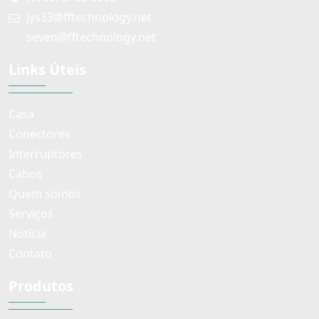
jys33@fftechnology.net
seven@fftechnology.net
Links Úteis
Casa
Conectores
Interruptores
Cabos
Quem somos
Serviços
Notícia
Contato
Produtos