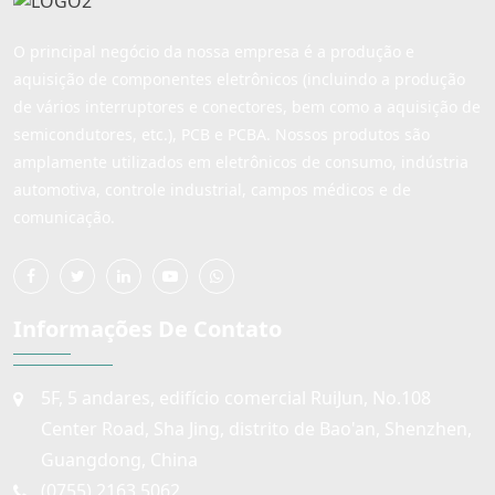
O principal negócio da nossa empresa é a produção e
aquisição de componentes eletrônicos (incluindo a produção
de vários interruptores e conectores, bem como a aquisição de
semicondutores, etc.), PCB e PCBA. Nossos produtos são
amplamente utilizados em eletrônicos de consumo, indústria
automotiva, controle industrial, campos médicos e de
comunicação.
Informações De Contato
5F, 5 andares, edifício comercial RuiJun, No.108
Center Road, Sha Jing, distrito de Bao'an, Shenzhen,
Guangdong, China
(0755) 2163 5062