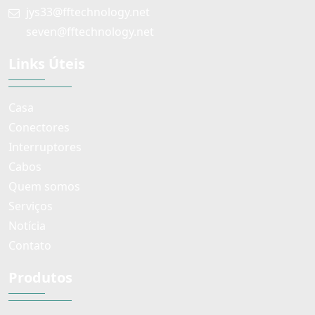
jys33@fftechnology.net
seven@fftechnology.net
Links Úteis
Casa
Conectores
Interruptores
Cabos
Quem somos
Serviços
Notícia
Contato
Produtos