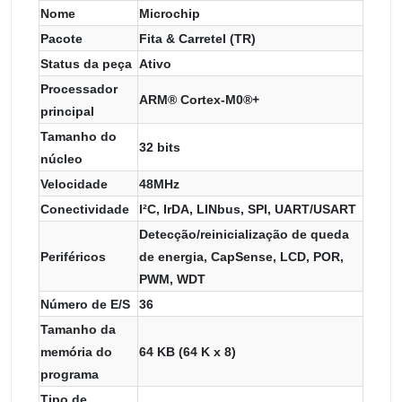
Nome
Microchip
Pacote
Fita & Carretel (TR)
Status da peça
Ativo
Processador
ARM® Cortex-M0®+
principal
Tamanho do
32 bits
núcleo
Velocidade
48MHz
Conectividade
I²C, IrDA, LINbus, SPI, UART/USART
Detecção/reinicialização de queda
Periféricos
de energia, CapSense, LCD, POR,
PWM, WDT
Número de E/S
36
Tamanho da
memória do
64 KB (64 K x 8)
programa
Tipo de