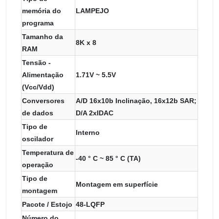
memória do
LAMPEJO
programa
Tamanho da
8K x 8
RAM
Tensão -
Alimentação
1.71V ~ 5.5V
(Vcc/Vdd)
Conversores
A/D 16x10b Inclinação, 16x12b SAR;
de dados
D/A 2xIDAC
Tipo de
Interno
oscilador
Temperatura de
-40 ° C ~ 85 ° C (TA)
operação
Tipo de
Montagem em superfície
montagem
Pacote / Estojo
48-LQFP
Número do