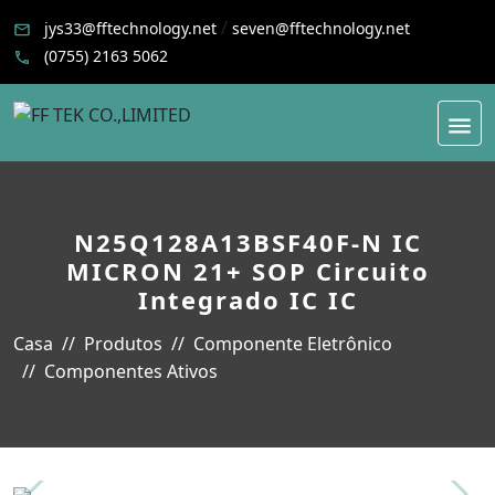
/
jys33@fftechnology.net
seven@fftechnology.net
(0755) 2163 5062
N25Q128A13BSF40F-N IC
MICRON 21+ SOP Circuito
Integrado IC IC
Casa
Produtos
Componente Eletrônico
Componentes Ativos