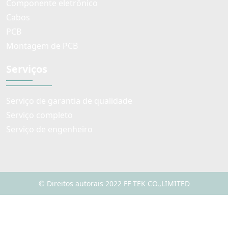
Componente eletrônico
Cabos
PCB
Montagem de PCB
Serviços
Serviço de garantia de qualidade
Serviço completo
Serviço de engenheiro
© Direitos autorais 2022 FF TEK CO.,LIMITED