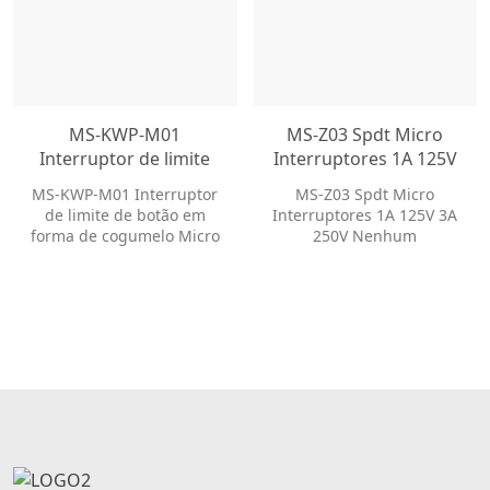
MS-KWP-M01
MS-Z03 Spdt Micro
Interruptor de limite
Interruptores 1A 125V
de botão em forma de
3A 250V Nenhum
MS-KWP-M01 Interruptor
MS-Z03 Spdt Micro
cogumelo Micro
Interruptor de Limite
de limite de botão em
Interruptores 1A 125V 3A
interruptor elétrico à
de Alavanca de Rolo
forma de cogumelo Micro
250V Nenhum
prova d'água com
Nc Micro
interruptor elétrico à
Interruptor de Limite de
alavanca
prova d'água com
Alavanca de Rolo Nc
alavanca
Micro