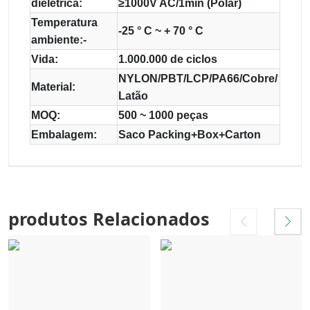
dielétrica:
≥1000V AC/1min (Polar)
Temperatura
-25 ° C ~ + 70 ° C
ambiente:-
Vida:
1.000.000 de ciclos
NYLON/PBT/LCP/PA66/Cobre/
Material:
Latão
MOQ:
500 ~ 1000 peças
Embalagem:
Saco Packing+Box+Carton
produtos Relacionados