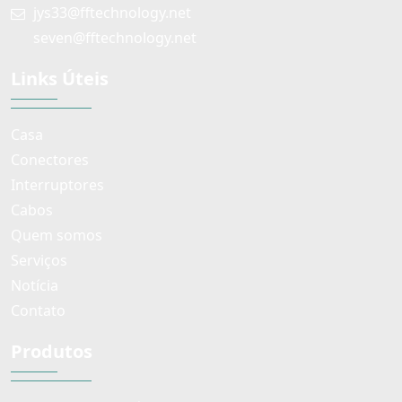
jys33@fftechnology.net
seven@fftechnology.net
Links Úteis
Casa
Conectores
Interruptores
Cabos
Quem somos
Serviços
Notícia
Contato
Produtos