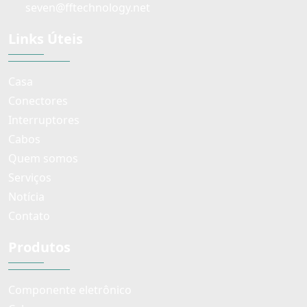
seven@fftechnology.net
Links Úteis
Casa
Conectores
Interruptores
Cabos
Quem somos
Serviços
Notícia
Contato
Produtos
Componente eletrônico