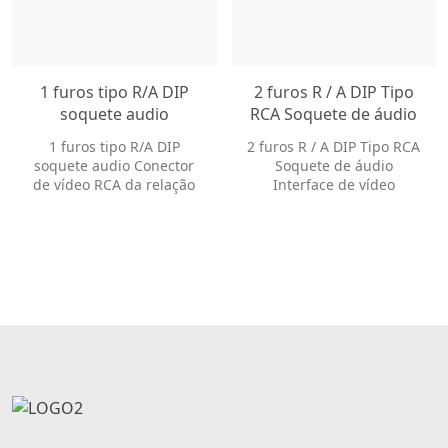
1 furos tipo R/A DIP
2 furos R / A DIP Tipo
soquete audio
RCA Soquete de áudio
Conector de vídeo RCA
Interface de vídeo
1 furos tipo R/A DIP
2 furos R / A DIP Tipo RCA
da relação de vídeo
Conector RCA RCA-
soquete audio Conector
Soquete de áudio
RCA RCA-101-B-RA
201-WR-B-RA
de vídeo RCA da relação
Interface de vídeo
de vídeo RCA RCA-101-B-
Conector RCA RCA-201-
RA
WR-B-RA