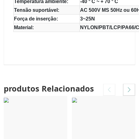
Temperatura ambiente:
-40 ° C ~ + 70 ° C
Tensão suportável:
AC 500V MS 50Hz ou 60H
Força de inserção:
3~25N
Material:
NYLON/PBT/LCP/PA66/
produtos Relacionados