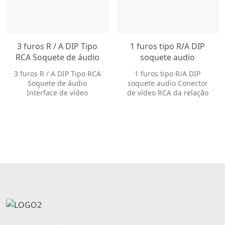
3 furos R / A DIP Tipo
1 furos tipo R/A DIP
RCA Soquete de áudio
soquete audio
Interface de vídeo
Conector de vídeo RCA
3 furos R / A DIP Tipo RCA
1 furos tipo R/A DIP
Conector RCA RCA-
da relação de vídeo
Soquete de áudio
soquete audio Conector
301-YWR-RA
RCA RCA-101-B-RA
Interface de vídeo
de vídeo RCA da relação
Conector RCA RCA-301-
de vídeo RCA RCA-101-B-
YWR-RA
RA