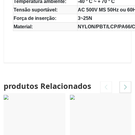
Temperatura ambiente:
-40 ° C ~ + 70 ° C
Tensão suportável:
AC 500V MS 50Hz ou 60H
Força de inserção:
3~25N
Material:
NYLON/PBT/LCP/PA66/
produtos Relacionados