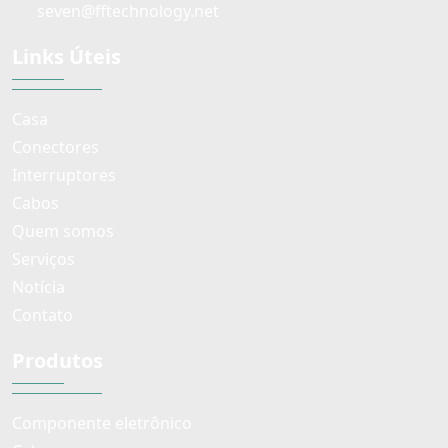
seven@fftechnology.net
Links Úteis
Casa
Conectores
Interruptores
Cabos
Quem somos
Serviços
Notícia
Contato
Produtos
Componente eletrônico