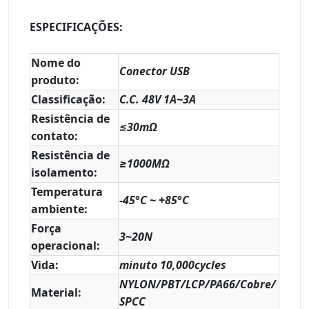
ESPECIFICAÇÕES:
Nome do
Conector USB
produto:
Classificação:
C.C. 48V 1A~3A
Resistência de
≤30mΩ
contato:
Resistência de
≥1000MΩ
isolamento:
Temperatura
-45
°C ~ +85°C
ambiente:
Força
3~20N
operacional:
Vida:
minuto 10,000cycles
NYLON/PBT/LCP/PA66/Cobre/
Material:
SPCC