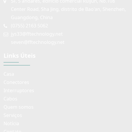
5F, 5 andares, edifício comercial RuiJun, No.108
Center Road, Sha Jing, distrito de Bao'an, Shenzhen,
Guangdong, China
(0755) 2163 5062
jys33@fftechnology.net
seven@fftechnology.net
Links Úteis
Casa
Conectores
Interruptores
Cabos
Quem somos
Serviços
Notícia
Contato