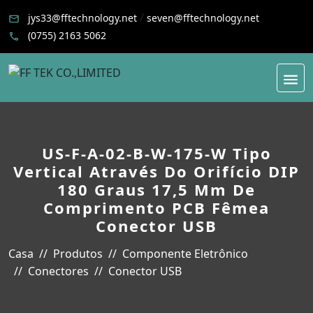
/
jys33@fftechnology.net
seven@fftechnology.net
(0755) 2163 5062
US-F-A-02-B-W-175-W Tipo
Vertical Através Do Orifício DIP
180 Graus 17,5 Mm De
Comprimento PCB Fêmea
Conector USB
Casa
Produtos
Componente Eletrônico
Conectores
Conector USB