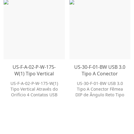
US-F-A-02-P-W-175-
US-30-F-01-BW USB 3.0
W(1) Tipo Vertical
Tipo A Conector
Através do Orifício 4
Fêmea DIP de Ângulo
US-F-A-02-P-W-175-W(1)
US-30-F-01-BW USB 3.0
Contatos USB Tipo A
Reto Tipo USB 3.0
Tipo Vertical Através do
Tipo A Conector Fêmea
Conector de
Conector USB Fêmea
Orifício 4 Contatos USB
DIP de Ângulo Reto Tipo
Receptáculo 2.0
Tipo A Conector de
USB 3.0 Conector USB
Conector USB
Receptáculo 2.0 Conector
Fêmea
USB