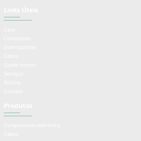
Links Úteis
Casa
Conectores
Interruptores
Cabos
Quem somos
Serviços
Notícia
Contato
Produtos
Componente eletrônico
Cabos