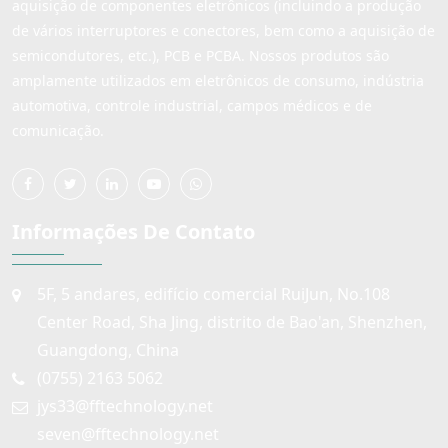
aquisição de componentes eletrônicos (incluindo a produção
de vários interruptores e conectores, bem como a aquisição de
semicondutores, etc.), PCB e PCBA. Nossos produtos são
amplamente utilizados em eletrônicos de consumo, indústria
automotiva, controle industrial, campos médicos e de
comunicação.
Informações De Contato
5F, 5 andares, edifício comercial RuiJun, No.108
Center Road, Sha Jing, distrito de Bao'an, Shenzhen,
Guangdong, China
(0755) 2163 5062
jys33@fftechnology.net
seven@fftechnology.net