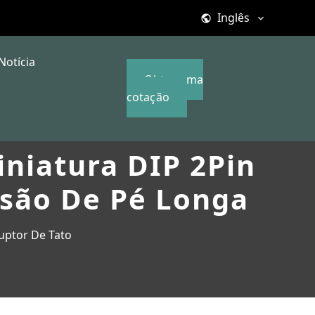
Inglês
Notícia
Obter uma
cotação
iniatura DIP 2Pin
são De Pé Longa
ruptor De Tato