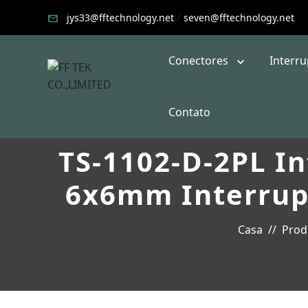
/
jys33@fftechnology.net
seven@fftechnology.net
Conectores
Interr
Contato
TS-1102-D-2PL In
6x6mm Interrup
Casa
Prod