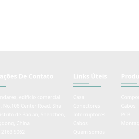
f, 160 gf e
Oferecemos três forças
Interr
s alturas de
operacionais diferentes, 100
interrupt
sponíveis.
gf, 160 gf e 250 gf.
comumen
Diferentes alturas de botão
muitos
estão disponíveis.
eletrônicos
têm uma p
vêm
ações De Contato
Links Úteis
Produ
andares, edifício comercial
Casa
Compon
n, No.108 Center Road, Sha
Conectores
Cabos
distrito de Bao'an, Shenzhen,
Interruptores
PCB
dong, China
Cabos
Montag
) 2163 5062
Quem somos