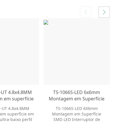
-UT 4.8x4.8MM
TS-1066S-LED 6x6mm
TS-
 em superfície
Montagem em Superfície
ura ultra-baixo
SMD LED Interruptor de
mi
S-UT 4.8x4.8MM
TS-1066S-LED 6X6mm
O tam
PST Interruptor
Pressão Momentâneo
vert
em superfície em
Montagem em Superfície
tato 
Interruptor tátil
Interruptor de Iluminação
ultra-baixo perfil
SMD LED Interruptor de
WB S
Iluminada
rruptor tátil PCB
Pressão Momentâneo
Of