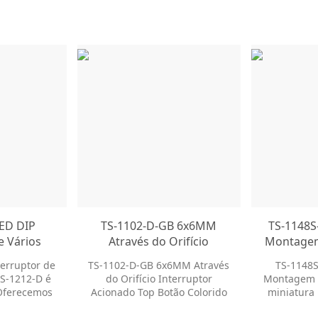
LED DIP
TS-1102-D-GB 6x6MM
TS-1148S
e Vários
Através do Orifício
Montagem
 LED Luz
Interruptor Acionado Top
em miniat
erruptor de
TS-1102-D-GB 6x6MM Através
TS-1148
 Tátil
Botão Colorido
perfil S
TS-1212-D é
do Orifício Interruptor
Montagem 
terruptor
Interruptor de Tato DIP
tátil PCB 
Oferecemos
Acionado Top Botão Colorido
miniatura 
o
racionais
Interruptor de Tato DIP
SPST Inte