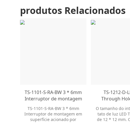
produtos Relacionados
TS-1101-S-RA-BW 3 * 6mm
TS-1212-D-
Interruptor de montagem
Through Hol
em superfície acionado
Interruptores
TS-1101-S-RA-BW 3 * 6mm
O tamanho do int
por ângulo reto
Interruptor
Interruptor de montagem em
tato de luz LED 
Interruptor tátil
Momentâneo In
superfície acionado por
de 12 * 12 mm. 
Interruptor de tato de
de Tat
ângulo reto Interruptor tátil
três forças ope