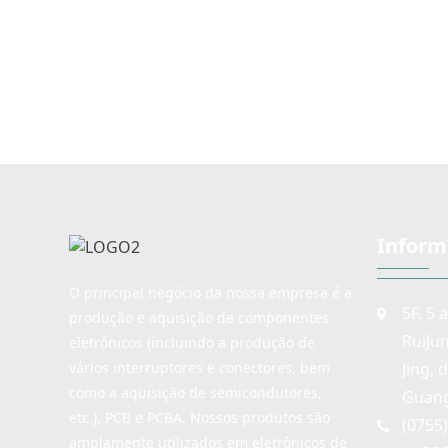
botão de pressão
Interruptor de tato de botão
diferentes, 100 g
de pressão Oferecemos três
250 gf. Diferente
forças operacionais
botão estão di
diferentes, 100 gf, 160 gf e
250 gf. Diferentes alturas de
botão estão disponíveis
Inform
O principal negócio da nossa empresa é a
5F, 5 
produção e aquisição de componentes
RuiJu
eletrônicos (incluindo a produção de
Jing, 
vários interruptores e conectores, bem
como a aquisição de semicondutores,
Guang
etc.), PCB e PCBA. Nossos produtos são
(0755
amplamente utilizados em eletrônicos de