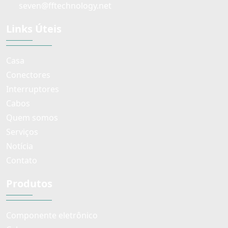
seven@fftechnology.net
Links Úteis
Casa
Conectores
Interruptores
Cabos
Quem somos
Serviços
Notícia
Contato
Produtos
Componente eletrônico