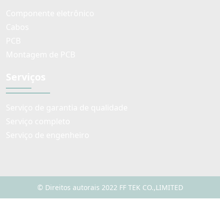
Componente eletrônico
Cabos
PCB
Montagem de PCB
Serviços
Serviço de garantia de qualidade
Serviço completo
Serviço de engenheiro
© Direitos autorais 2022 FF TEK CO.,LIMITED