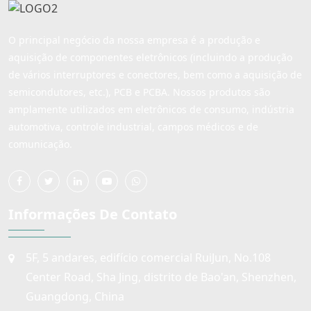
O principal negócio da nossa empresa é a produção e
aquisição de componentes eletrônicos (incluindo a produção
de vários interruptores e conectores, bem como a aquisição de
semicondutores, etc.), PCB e PCBA. Nossos produtos são
amplamente utilizados em eletrônicos de consumo, indústria
automotiva, controle industrial, campos médicos e de
comunicação.
Informações De Contato
5F, 5 andares, edifício comercial RuiJun, No.108
Center Road, Sha Jing, distrito de Bao'an, Shenzhen,
Guangdong, China