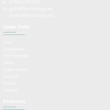
(0755) 2163 5062
jys33@fftechnology.net
seven@fftechnology.net
Links Úteis
Casa
Conectores
Interruptores
Cabos
Quem somos
Serviços
Notícia
Contato
Produtos