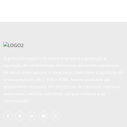
Vertical, Montagem
Superior, Montagem em
Superior, Orifício
Superfície, Flash Dourado
Passante, Revestimento
(Au)
de Ouro (Au)
O principal negócio da nossa empresa é a produção e
aquisição de componentes eletrônicos (incluindo a produção
de vários interruptores e conectores, bem como a aquisição de
semicondutores, etc.), PCB e PCBA. Nossos produtos são
amplamente utilizados em eletrônicos de consumo, indústria
automotiva, controle industrial, campos médicos e de
comunicação.