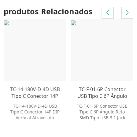
produtos Relacionados
TC-14-180V-D-4D USB
TC-F-01-6P Conector
Tipo C Conector 14P
USB Tipo C 6P Ângulo
DIP Vertical Através do
Reto SMD Tipo USB 3.1
TC-14-180V-D-4D USB
TC-F-01-6P Conector USB
Orifício USB 3.1 Jack
Jack Receptáculos
Tipo C Conector 14P DIP
Tipo C 6P Ângulo Reto
Receptáculos
Conector
Vertical Através do
SMD Tipo USB 3.1 Jack
Conector
Orifício USB 3.1 Jack
Receptáculos Conector
Receptáculos Conector
Receptáculo, Tipo C,
Receptáculo, Tipo C,
Ângulo Reto, Montagem