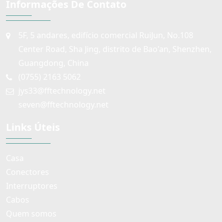
Informações De Contato
5F, 5 andares, edifício comercial RuiJun, No.108
Center Road, Sha Jing, distrito de Bao'an, Shenzhen,
Guangdong, China
(0755) 2163 5062
jys33@fftechnology.net
seven@fftechnology.net
Links Úteis
Casa
Conectores
Interruptores
Cabos
Quem somos