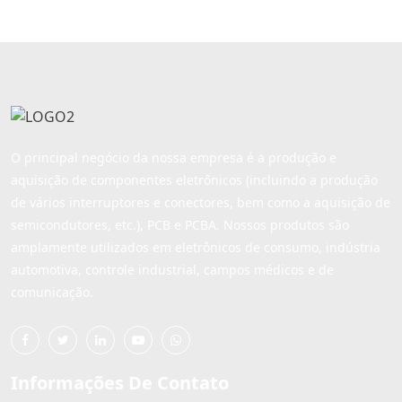
oferecem dezenas de
dezenas de opções de
opções de personalização
personalização para
para ajudá-lo a obter o
ajudá-lo a obter o estilo
estilo de embalagem e o
de embalagem e o
tamanho do botão de que
tamanho do botão de que
você precisa. Ésimo
você precisa. Eles são ava
O principal negócio da nossa empresa é a produção e
aquisição de componentes eletrônicos (incluindo a produção
de vários interruptores e conectores, bem como a aquisição de
semicondutores, etc.), PCB e PCBA. Nossos produtos são
amplamente utilizados em eletrônicos de consumo, indústria
automotiva, controle industrial, campos médicos e de
comunicação.
Informações De Contato