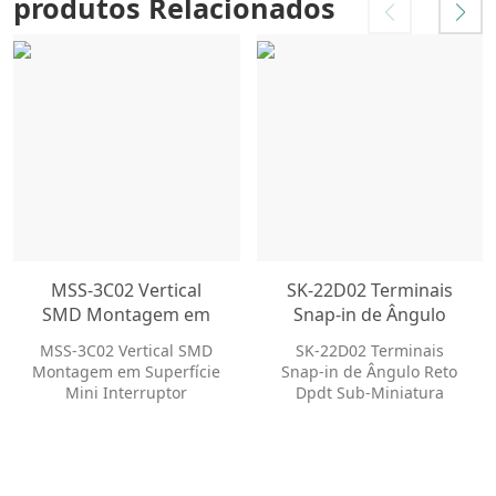
produtos Relacionados
MSS-3C02 Vertical
SK-22D02 Terminais
SMD Montagem em
Snap-in de Ângulo
Superfície Mini
Reto Dpdt Sub-
MSS-3C02 Vertical SMD
SK-22D02 Terminais
Interruptor Deslizante
Miniatura
Montagem em Superfície
Snap-in de Ângulo Reto
2 Pólo 3 Posição DP3T
Interruptores
Mini Interruptor
Dpdt Sub-Miniatura
Interruptor Deslizante
Deslizantes
Deslizante 2 Pólo 3
Interruptores Deslizantes
Interruptor Deslizante
Posição DP3T Interruptor
Interruptor Deslizante
Deslizante Nossos
Nossos interruptores
interruptores deslizantes
deslizantes oferecem