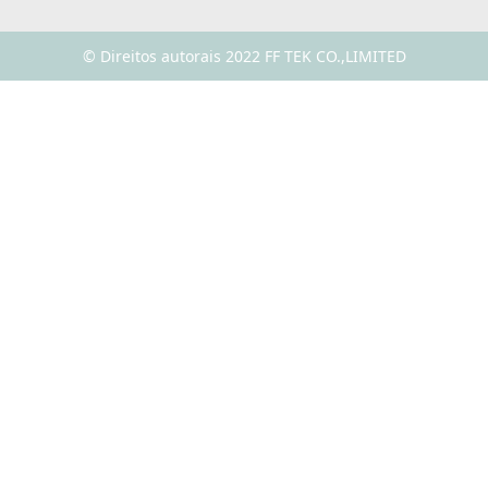
© Direitos autorais 2022 FF TEK CO.,LIMITED