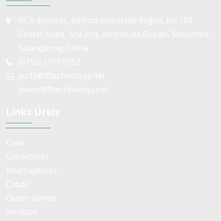
5F, 5 andares, edifício comercial RuiJun, No.108
Center Road, Sha Jing, distrito de Bao'an, Shenzhen,
Guangdong, China
(0755) 2163 5062
jys33@fftechnology.net
seven@fftechnology.net
Links Úteis
Casa
Conectores
Interruptores
Cabos
Quem somos
Serviços