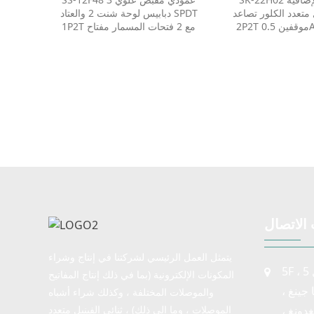
A تبديل تبديل مفتاح منزلق
فتحات المسمار مفتاح
متعدد الكلور تصاعد DPDT
دبابيس لوحة شنت 2 والعتاد SPDT
صغير
الشريحة الصغير
2P2T موقفين 0.5A R / A تبديل
1P2T مع 2 فتحات المسمار مفتاح
 منزلق صغير توفر
الشريحة الصغير توفر مفاتيح
رائح الخاصة بنا
الشرائح الخاصة بنا العشرات من
 خيارات التخصيص
خيارات التخصيص لمساعدتك في
 الحصول على نمط
الحصول على نمط الحزمة وحجم
المقبض الذي يمكنك القيام به
الاتصال
يتمثل العمل الرئيسي لشركتنا في إنتاج وشراء
5F ، 5 طابق ، مبنى أعمال RuiJun ،
المكونات الإلكترونية (بما في ذلك إنتاج المفاتيح
ا جينغ ،
والموصلات المختلفة ، وكذلك شراء أشباه
دونغ ،
الموصلات ، وما إلى ذلك) ، ثنائي الفينيل متعدد