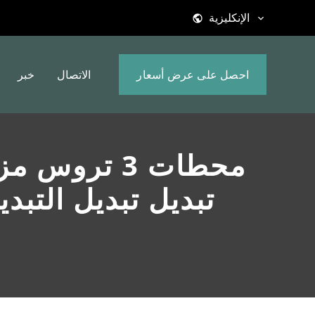
الإنكليزية
احصل على عرض أسعار
الاتصال
خبر
DP3T تبديل تبديل ا