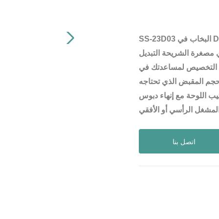
SS-23D03 البخاب في DIP 8 محطات 3 تروس مزدوجة الأقطاب DP3T تبديل تبديل
ي مصغرة الشريحة التبديل
ات التخصيص لمساعدتك في
ب اللوحة مع إنهاء دبوس
اتصل بنا