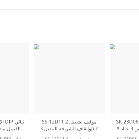
SK-23D0 من خلال ثقب R /
SS-12D11 2 موقف تشغيل
A نوع 8 دبابيس 3 عتاد DP3T
وإيقاف الشريحة التبديل 3pin
الفينيل مت
2P3T لوحة شنت تبديل تبديل
الشريحة مفاتيح الانحناء دبابيس
SK-23D06 من خلال ثقب R / A
SS-12D11 2 موقف تشغيل