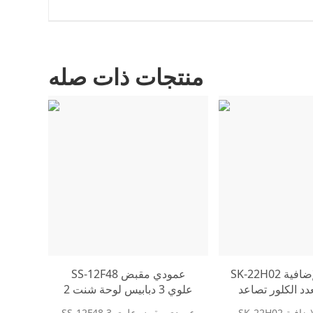
منتجات ذات صله
SK-22H02 الإضافية DIP ثنائي
SS-12F48 عمودي مقبض
عدد الكلور تصاعد
علوي 3 دبابيس لوحة شنت 2
DPDT 2P2T موقفين 0.5A R /
والعتاد SPDT 1P2T مع 2
SK-22H02 الإضافية DIP ثنائي
SS-12F48 عمودي مقبض علوي 3