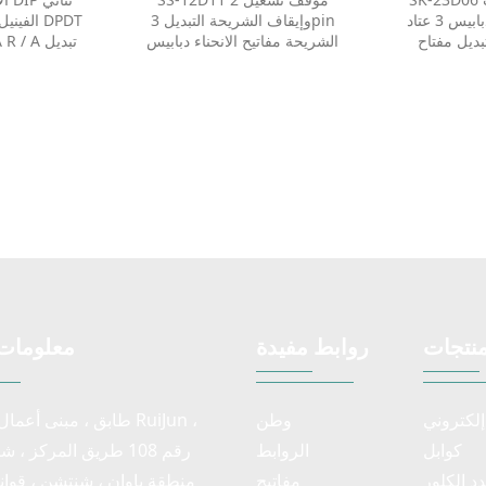
البسيطة
1P2T تراجع الشريحة التبديل
نوع 8 دبابيس 3 عتاد DP3T 2P3T
وإيقاف الشريحة التبديل 3pin
الفينيل 
ديل مفتاح
الشريحة مفاتيح الانحناء دبابيس
وفر مفاتيح
1P2T تراجع الشريحة التبديل
تبديل مفتاح
 العشرات من
مفاتيح الش
مساعدتك في
العشرات من
لعبوة وحجم
لمساعدتك في
العبوة وحجم المقبض الذي تحتاجه.
نتجات
روابط مفيدة
معلومات 
لكتروني
وطن
كوابل
الروابط
رقم 108 طريق المركز ، ش
دد الكلور
مفاتيح
منطقة باوان ، شنتشن ، قوانغ