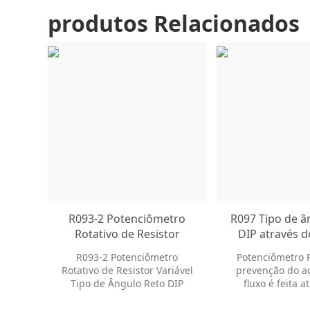
produtos Relacionados
R093-2 Potenciômetro
R097 Tipo de â
Rotativo de Resistor
DIP através d
Variável Tipo de Ângulo
furo R097 R
R093-2 Potenciômetro
Potenciômetro R
Reto DIP Através do Furo
variável B10K 
Rotativo de Resistor Variável
prevenção do a
B200K Poten
Tipo de Ângulo Reto DIP
fluxo é feita a
rotati
Através do Furo Eixo duplo e
inserção de mo
design em miniatura para
redor do resisto