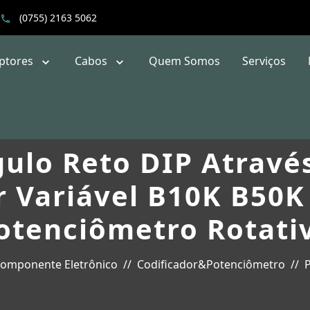
(0755) 2163 5062
uptores
Cabos
Quem Somos
Serviços
ulo Reto DIP Atravé
r Variável B10K B50
otenciômetro Rotati
omponente Eletrônico
Codificador&Potenciômetro