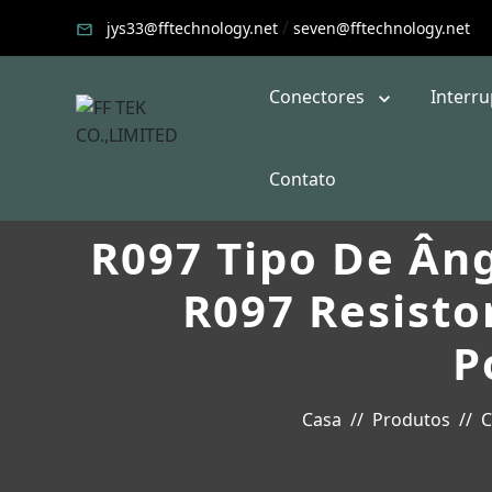
/
jys33@fftechnology.net
seven@fftechnology.net
Conectores
Interr
Contato
R097 Tipo De Âng
R097 Resisto
P
Casa
Produtos
C