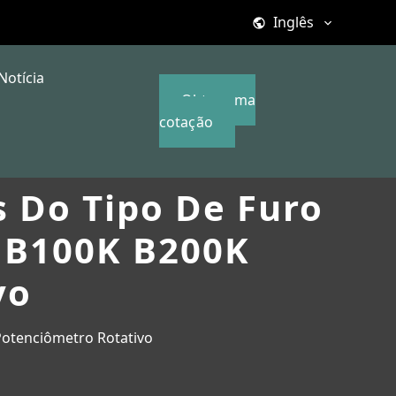
Inglês
Notícia
Obter uma
cotação
s Do Tipo De Furo
K B100K B200K
vo
Potenciômetro Rotativo