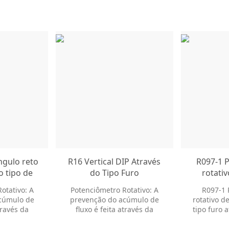
ngulo reto
R16 Vertical DIP Através
R097-1 
o tipo de
do Tipo Furo
rotativ
esistor
Potenciômetro Rotativo
variável t
otativo: A
Potenciômetro Rotativo: A
R097-1 
B50K B100K
de Resistor Variável
do â
cúmulo de
prevenção do acúmulo de
rotativo de
ciômetro
través da
fluxo é feita através da
tipo furo 
vo
ldagem ao
inserção de moldagem ao
reto Eixo 
r com resina
redor do resistor com resina
miniatura p