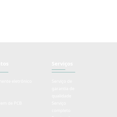
po de longa vida
em miniatura para
sponível
aplicações de áudio, tipo de
longa vida disponível
tos
Serviços
ente eletrônico
Serviço de
garantia de
qualidade
em de PCB
Serviço
completo