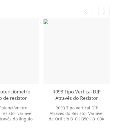
Potenciômetro
R093 Tipo Vertical DIP
o de resistor
Através do Resistor
ipo furo através
Variável de Orifício B10K
Potenciômetro
R093 Tipo Vertical DIP
ngulo reto
B50K B100K B200K
 resistor variável
Através do Resistor Variável
Potenciômetro Rotativo
através do ângulo
de Orifício B10K B50K B100K
duplo e design em
B200K Potenciômetro
ara aplicações de
Rotativo Eixo duplo e design