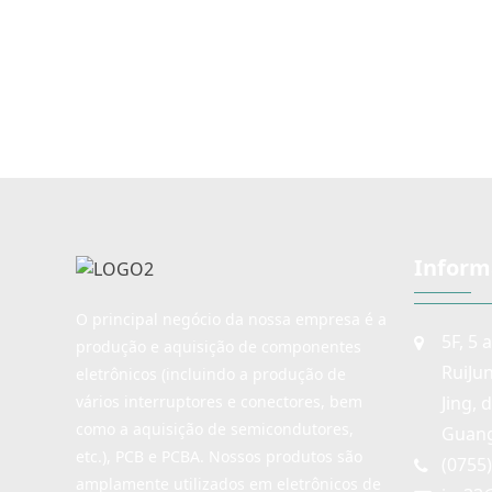
aplicações de áudio, tipo de
Eixo duplo e 
longa vida disponível
miniatura para a
áudio, tipo de 
disponí
Inform
O principal negócio da nossa empresa é a
5F, 5 
produção e aquisição de componentes
RuiJu
eletrônicos (incluindo a produção de
Jing, 
vários interruptores e conectores, bem
como a aquisição de semicondutores,
Guang
etc.), PCB e PCBA. Nossos produtos são
(0755
amplamente utilizados em eletrônicos de