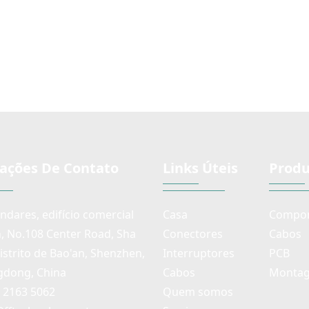
design em
Eixo duplo e design em
áudio, ti
plicações de
miniatura para aplicações de
di
longa vida
áudio, tipo de longa vida
vel
disponível
ações De Contato
Links Úteis
Produ
andares, edifício comercial
Casa
Compon
n, No.108 Center Road, Sha
Conectores
Cabos
distrito de Bao'an, Shenzhen,
Interruptores
PCB
dong, China
Cabos
Montag
) 2163 5062
Quem somos