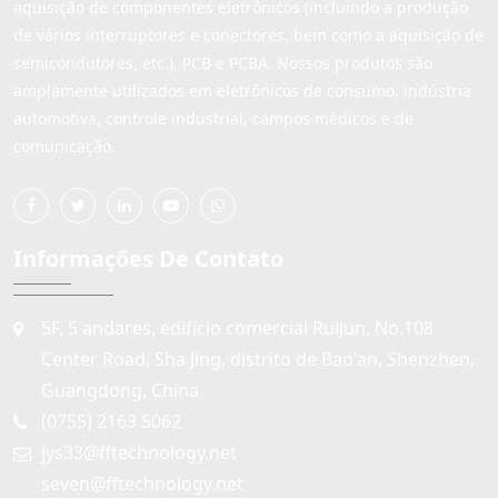
aquisição de componentes eletrônicos (incluindo a produção
de vários interruptores e conectores, bem como a aquisição de
semicondutores, etc.), PCB e PCBA. Nossos produtos são
amplamente utilizados em eletrônicos de consumo, indústria
automotiva, controle industrial, campos médicos e de
comunicação.
Informações De Contato
5F, 5 andares, edifício comercial RuiJun, No.108
Center Road, Sha Jing, distrito de Bao'an, Shenzhen,
Guangdong, China
(0755) 2163 5062
jys33@fftechnology.net
seven@fftechnology.net