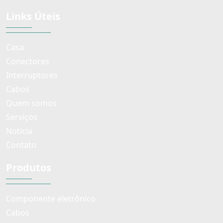
Links Úteis
Casa
Conectores
Interruptores
Cabos
Quem somos
Serviços
Notícia
Contato
Produtos
Componente eletrônico
Cabos