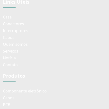
Links Úteis
Casa
Conectores
Interruptores
Cabos
Quem somos
Serviços
Notícia
Contato
Produtos
Componente eletrônico
Cabos
PCB