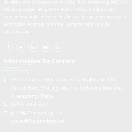
de vários interruptores e conectores, bem como a aquisição de
semicondutores, etc.), PCB e PCBA. Nossos produtos são
amplamente utilizados em eletrônicos de consumo, indústria
automotiva, controle industrial, campos médicos e de
comunicação.
Informações De Contato
5F, 5 andares, edifício comercial RuiJun, No.108
Center Road, Sha Jing, distrito de Bao'an, Shenzhen,
Guangdong, China
(0755) 2163 5062
jys33@fftechnology.net
seven@fftechnology.net