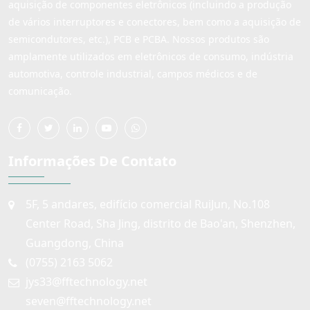
aquisição de componentes eletrônicos (incluindo a produção
de vários interruptores e conectores, bem como a aquisição de
semicondutores, etc.), PCB e PCBA. Nossos produtos são
amplamente utilizados em eletrônicos de consumo, indústria
automotiva, controle industrial, campos médicos e de
comunicação.
Informações De Contato
5F, 5 andares, edifício comercial RuiJun, No.108
Center Road, Sha Jing, distrito de Bao'an, Shenzhen,
Guangdong, China
(0755) 2163 5062
jys33@fftechnology.net
seven@fftechnology.net