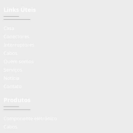
Links Úteis
Casa
Conectores
Interruptores
Cabos
Quem somos
Serviços
Notícia
Contato
Produtos
Componente eletrônico
Cabos