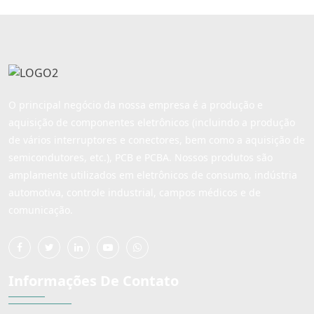
ajudá-lo a obter o estilo
de embalagem e o
de embalagem e o
tamanho do botão de que
tamanho do botão de que
você precisa. Ésimo
você precisa. Eles são um
O principal negócio da nossa empresa é a produção e
aquisição de componentes eletrônicos (incluindo a produção
de vários interruptores e conectores, bem como a aquisição de
semicondutores, etc.), PCB e PCBA. Nossos produtos são
amplamente utilizados em eletrônicos de consumo, indústria
automotiva, controle industrial, campos médicos e de
comunicação.
Informações De Contato