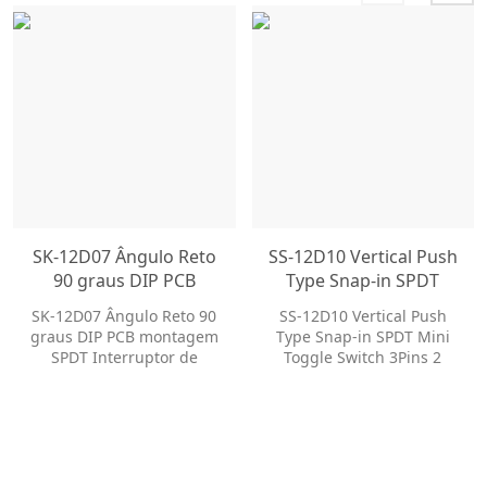
SK-12D07 Ângulo Reto
SS-12D10 Vertical Push
90 graus DIP PCB
Type Snap-in SPDT
montagem SPDT
Mini Toggle Switch
SK-12D07 Ângulo Reto 90
SS-12D10 Vertical Push
Interruptor de
3Pins 2 Posições Way
graus DIP PCB montagem
Type Snap-in SPDT Mini
alternância de duas
Slide Switch
SPDT Interruptor de
Toggle Switch 3Pins 2
vias Interruptor
alternância de duas vias
Posições Way Slide Switch
deslizante
Interruptor deslizante
Nossos interruptores
Nossos interruptores
deslizantes oferecem
deslizantes oferecem
dezenas de opções de
dezenas de opções de
personalização para
personalização para
ajudá-lo a obter o estilo