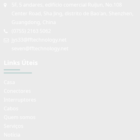
5F, 5 andares, edifício comercial RuiJun, No.108
Center Road, Sha Jing, distrito de Bao'an, Shenzhen,
Guangdong, China
(0755) 2163 5062
jys33@fftechnology.net
seven@fftechnology.net
Links Úteis
Casa
Conectores
Interruptores
Cabos
Quem somos
Serviços
Notícia