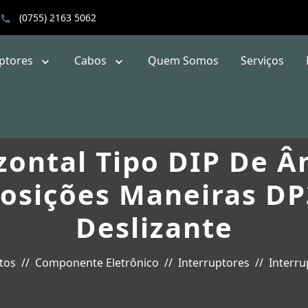
(0755) 2163 5062
uptores
Cabos
Quem Somos
Serviços
zontal Tipo DIP De Â
sições Maneiras DP
Deslizante
tos
Componente Eletrônico
Interruptores
Interru