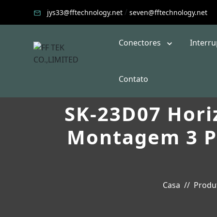
/
jys33@fftechnology.net
seven@fftechnology.net
Conectores
Interr
Contato
SK-23D07 Hori
Montagem 3 Po
Casa
Produ