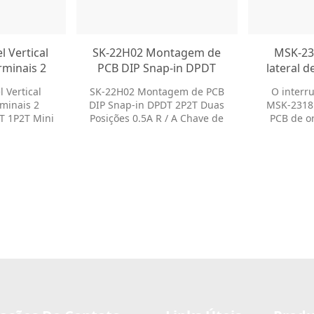
l Vertical
SK-22H02 Montagem de
MSK-23
rminais 2
PCB DIP Snap-in DPDT
lateral d
PDT 1P2T
2P2T Duas Posições 0.5A
posi
 Vertical
SK-22H02 Montagem de PCB
O interru
ruptor
R / A Chave de Alternância
Interrupt
minais 2
DIP Snap-in DPDT 2P2T Duas
MSK-2318
nte
Mini Interruptor
através 
 1P2T Mini
Posições 0.5A R / A Chave de
PCB de or
Deslizante
Interrup
eslizante
Alternância Mini Interruptor
Interrupto
ruptores
Deslizante Nossos
posição 1T
oferecem
interruptores deslizantes
lado 
pções de
oferecem dezenas de opções
MERGUL
ara ajudá-lo
de personalização para
interrupto
tilo de
ajudá-lo a obter o estilo de
PW
tamanho do
embalagem e o tamanho do
cê precisa.
botão de que você precisa.