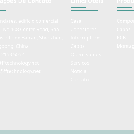
ações De Contato
Links Úteis
Produ
andares, edifício comercial
Casa
Compon
n, No.108 Center Road, Sha
Conectores
Cabos
distrito de Bao'an, Shenzhen,
Interruptores
PCB
dong, China
Cabos
Montag
) 2163 5062
Quem somos
@fftechnology.net
Serviços
@fftechnology.net
Notícia
Contato