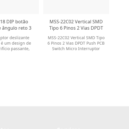
18 DIP botão
MSS-22C02 Vertical SMD
Bot
e ângulo reto 3
Tipo 6 Pinos 2 Vias DPDT
te
ções 1T3P
Push PCB Switch Micro
12
ptor deslizante
MSS-22C02 Vertical SMD Tipo
Bo
ores deslizantes
Interruptor Deslizante
int
 é um design de
6 Pinos 2 Vias DPDT Push PCB
term
do orifício PCB
SPD
ifício passante,
Switch Micro Interruptor
3Pin
tor deslizante
do
r da corrediça da
Deslizante Nossos
des
3P do botão 3 do
interruptores deslizantes
m
do direito do
oferecem dezenas de opções
MER
HO através do
de personalização para
int
r da corrediça do
ajudá-lo a obter o estilo de
ofer
B do furo
embalagem e o tamanho do
de
botão de que você precisa.
ajud
Eles estão disponíveis
emba