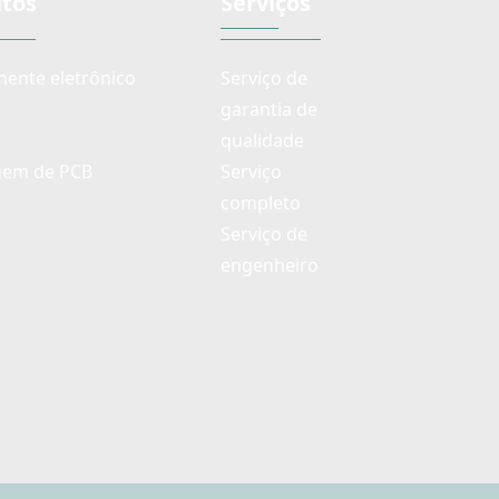
tos
Serviços
ente eletrônico
Serviço de
garantia de
qualidade
em de PCB
Serviço
completo
Serviço de
engenheiro