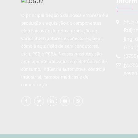
Inform
O principal negócio da nossa empresa é a
5F, 5 
produção e aquisição de componentes
RuiJu
eletrônicos (incluindo a produção de
Jing, 
vários interruptores e conectores, bem
como a aquisição de semicondutores,
Guang
etc.), PCB e PCBA. Nossos produtos são
(0755
amplamente utilizados em eletrônicos de
jys33
consumo, indústria automotiva, controle
seven
industrial, campos médicos e de
comunicação.