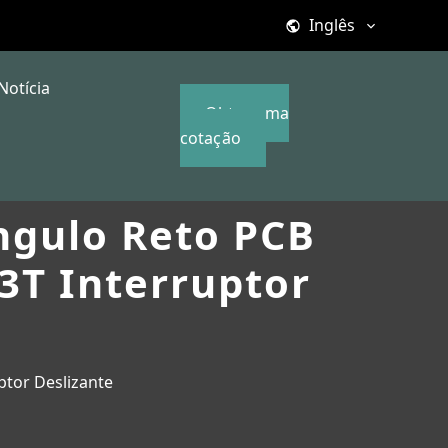
Inglês
Notícia
Obter uma
cotação
ngulo Reto PCB
3T Interruptor
ptor Deslizante