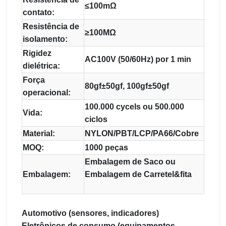
≤100mΩ
contato:
Resistência de
≥100MΩ
isolamento:
Rigidez
AC100V (50/60Hz) por 1 min
dielétrica:
Força
80gf±50gf, 100gf±50gf
operacional:
100.000 cycels ou 500.000
Vida:
ciclos
Material:
NYLON/PBT/LCP/PA66/Cobre
MOQ:
1000 peças
Embalagem de Saco ou
Embalagem:
Embalagem de Carretel&fita
Automotivo (sensores, indicadores)
Eletrônicos de consumo (equipamentos