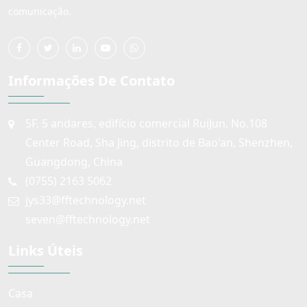
comunicação.
Informações De Contato
5F, 5 andares, edifício comercial RuiJun, No.108
Center Road, Sha Jing, distrito de Bao'an, Shenzhen,
Guangdong, China
(0755) 2163 5062
jys33@fftechnology.net
seven@fftechnology.net
Links Úteis
Casa