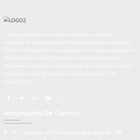
O principal negócio da nossa empresa é a produção e
aquisição de componentes eletrônicos (incluindo a produção
de vários interruptores e conectores, bem como a aquisição de
semicondutores, etc.), PCB e PCBA. Nossos produtos são
amplamente utilizados em eletrônicos de consumo, indústria
automotiva, controle industrial, campos médicos e de
comunicação.
Informações De Contato
5F, 5 andares, edifício comercial RuiJun, No.108