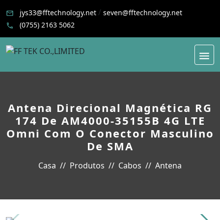
/
jys33@fftechnology.net
seven@fftechnology.net
(0755) 2163 5062
Antena Direcional Magnética RG
174 De AM4000-35155B 4G LTE
Omni Com O Conector Masculino
De SMA
Casa
Produtos
Cabos
Antena