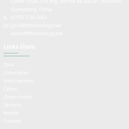
Center Road, Sha Jing, distrito de Bao'an, Shenzhen,
Guangdong, China
(0755) 2163 5062
jys33@fftechnology.net
seven@fftechnology.net
Links Úteis
Casa
Conectores
Interruptores
Cabos
Quem somos
Serviços
Notícia
Contato