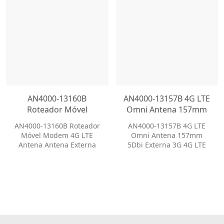
AN4000-13160B
AN4000-13157B 4G LTE
Roteador Móvel
Omni Antena 157mm
Modem 4G LTE Antena
5Dbi Externa 3G 4G
AN4000-13160B Roteador
AN4000-13157B 4G LTE
Antena Externa de
LTE Antena de Pato de
Móvel Modem 4G LTE
Omni Antena 157mm
Longo Alcance de Alto
Borracha
Antena Antena Externa
5Dbi Externa 3G 4G LTE
Ganho
de Longo Alcance de Alto
Antena de Pato de
Ganho
Borracha