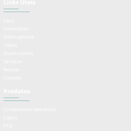
Links Úteis
Casa
Conectores
Interruptores
Cabos
Quem somos
Serviços
Notícia
Contato
Produtos
Componente eletrônico
Cabos
PCB