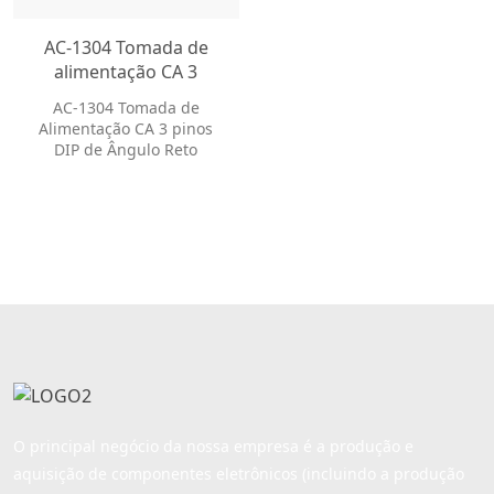
AC-1304 Tomada de
alimentação CA 3
pinos DIP de ângulo
AC-1304 Tomada de
reto Plugue universal
Alimentação CA 3 pinos
Tomada CA Tomada
DIP de Ângulo Reto
Tomada CA Tomada de
Tomada Universal
alimentação CA
Tomada CA Tomada de
Alimentação CA Jack
O principal negócio da nossa empresa é a produção e
aquisição de componentes eletrônicos (incluindo a produção