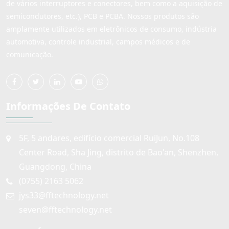
de vários interruptores e conectores, bem como a aquisição de
semicondutores, etc.), PCB e PCBA. Nossos produtos são
amplamente utilizados em eletrônicos de consumo, indústria
automotiva, controle industrial, campos médicos e de
comunicação.
Informações De Contato
5F, 5 andares, edifício comercial RuiJun, No.108
Center Road, Sha Jing, distrito de Bao'an, Shenzhen,
Guangdong, China
(0755) 2163 5062
jys33@fftechnology.net
seven@fftechnology.net