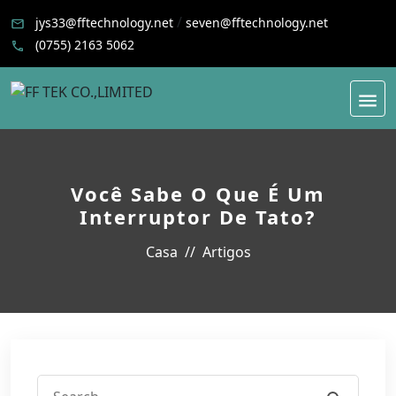
/
jys33@fftechnology.net
seven@fftechnology.net
(0755) 2163 5062
Você Sabe O Que É Um
Interruptor De Tato?
Casa
Artigos