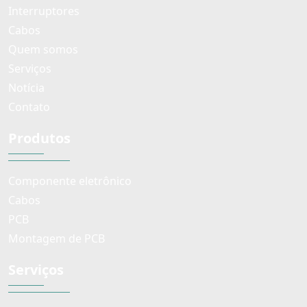
Interruptores
Cabos
Quem somos
Serviços
Notícia
Contato
Produtos
Componente eletrônico
Cabos
PCB
Montagem de PCB
Serviços