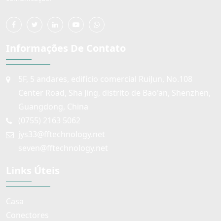
Informações De Contato
5F, 5 andares, edifício comercial RuiJun, No.108
Center Road, Sha Jing, distrito de Bao'an, Shenzhen,
Guangdong, China
(0755) 2163 5062
jys33@fftechnology.net
seven@fftechnology.net
Links Úteis
Casa
Conectores