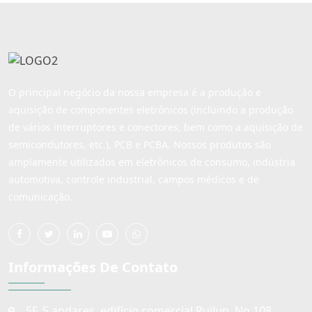
O principal negócio da nossa empresa é a produção e
aquisição de componentes eletrônicos (incluindo a produção
de vários interruptores e conectores, bem como a aquisição de
semicondutores, etc.), PCB e PCBA. Nossos produtos são
amplamente utilizados em eletrônicos de consumo, indústria
automotiva, controle industrial, campos médicos e de
comunicação.
Informações De Contato
5F, 5 andares, edifício comercial RuiJun, No.108