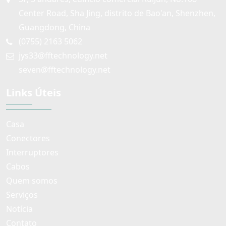
Center Road, Sha Jing, distrito de Bao'an, Shenzhen,
Guangdong, China
(0755) 2163 5062
jys33@fftechnology.net
seven@fftechnology.net
Links Úteis
Casa
Conectores
Interruptores
Cabos
Quem somos
Serviços
Notícia
Contato