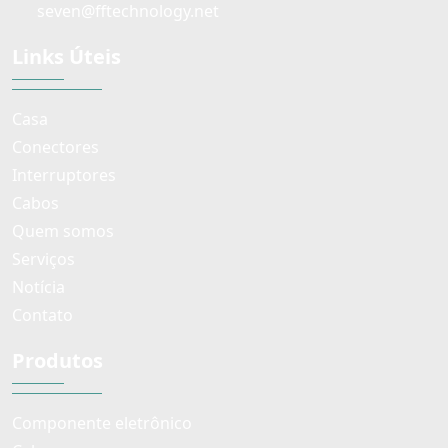
seven@fftechnology.net
Links Úteis
Casa
Conectores
Interruptores
Cabos
Quem somos
Serviços
Notícia
Contato
Produtos
Componente eletrônico